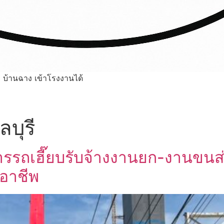
า บ้านฉาง เข้าโรงงานได้
ลบุรี
การรถเฮี๊ยบรับจ้างงานยก-งานขนส
อาชีพ