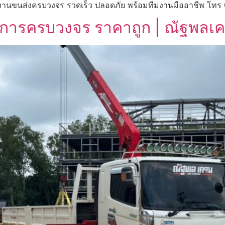
ยก-งานขนส่งครบวงจร รวดเร็ว ปลอดภัย พร้อมทีมงานมืออาชีพ โท
– บริการครบวงจร ราคาถูก | ณัฐพ