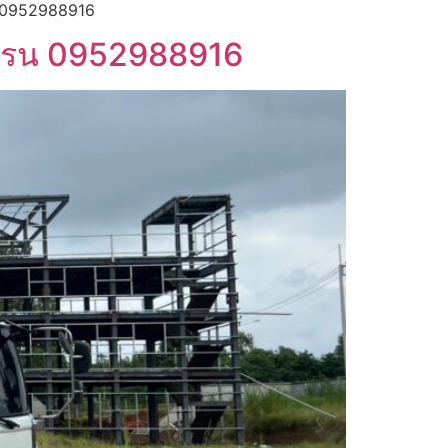
ร 0952988916
ลเครน 0952988916