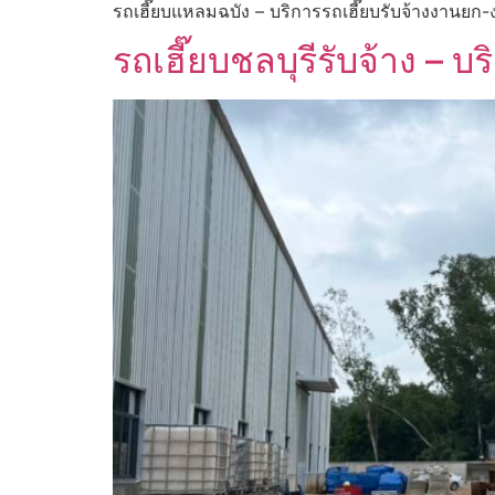
รถเฮี๊ยบแหลมฉบัง – บริการรถเฮี๊ยบรับจ้างงาน
รถเฮี๊ยบชลบุรีรับจ้าง 