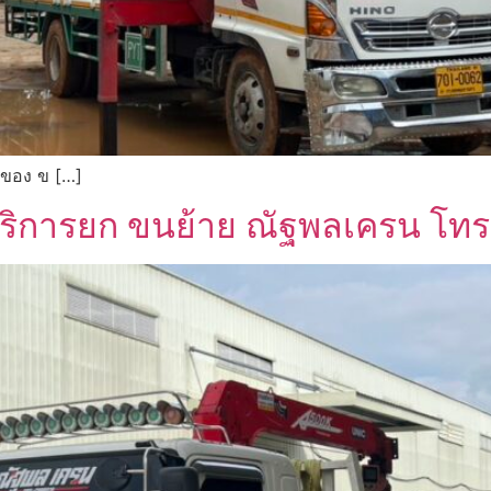
ยกของ ข […]
์ – บริการยก ขนย้าย ณัฐพลเครน 