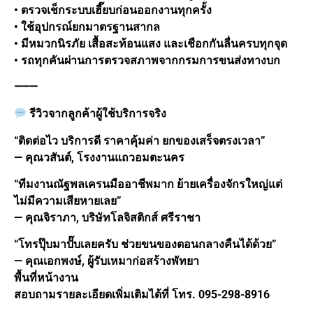
• ตรวจเช็กระบบเฮี๊ยบก่อนออกงานทุกครั้ง
• ใช้อุปกรณ์ยกมาตรฐานสากล
• มีหมวกนิรภัย เสื้อสะท้อนแสง และเชือกกันลื่นครบทุกจุด
• รถทุกคันผ่านการตรวจสภาพจากกรมการขนส่งทางบก
⸻
รีวิวจากลูกค้าผู้ใช้บริการจริง
“ติดต่อไว บริการดี ราคาคุ้มค่า ยกของเสร็จตรงเวลา”
— คุณวสันต์, โรงงานแถวอมตะนคร
“ทีมงานณัฐพลเครนมืออาชีพมาก ย้ายเครื่องจักรใหญ่แต่
ไม่มีความเสียหายเลย”
— คุณจิราภา, บริษัทโลจิสติกส์ ศรีราชา
“โทรปุ๊บมาปั๊บเลยครับ ช่วยขนของตอนกลางคืนได้ด้วย”
— คุณเอกพงษ์, ผู้รับเหมาก่อสร้างพัทยา
พื้นที่หน้างาน
สอบถามรายละเอียดเพิ่มเติมได้ที่ โทร. 095-298-8916