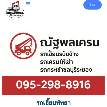
โทร
รถเฮี๊ยบพัทยา